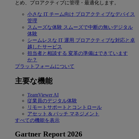
とめ、プロアクティブに管理・最適化します。
小さな IT チーム向け
プロアクティブなデバイス
管理
スムーズな体験
スムーズで中断の無いデジタル
体験
シームレスな IT 運用
プロアクティブな対応と卓
越したサービス
担当者と相談する
変革の準備はできています
か？
プラットフォームについて
主要な機能
TeamViewer AI
従業員のデジタル体験
リモートサポートとコントロール
アセット & パッチ マネジメント
すべての機能を表示
Gartner Report 2026