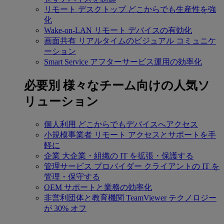
リモート デスクトップ
どこからでも生産性を強
化
Wake-on-LAN
リモート デバイスの有効化
画面共有
リアルタイムのビジュアル コミュニケ
ーション
Smart Service
アフターサービス運用の効率化
必要別
様々なチーム向けの人気ソ
リューション
個人利用
どこからでもデバイスへアクセス
小規模事業者
リモート アクセスとサポートを手
軽に
企業
大企業・組織の IT を拡張・保護する
管理サービス プロバイダー
クライアントの IT を
管理・保守する
OEM
サポートと業務の効率化
非営利団体と教育機関
TeamViewer テクノロジー
が 30% オフ