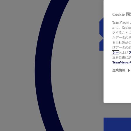
Cookie
TeamVi
めに、Coo
クすることによ
たデータのそ
る当社製品の
びデータの処
シー
および
置を自由に
TeamVie
企業情報