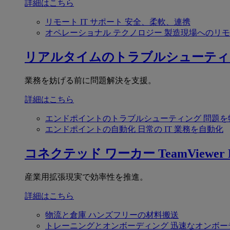
詳細はこちら
リモート IT サポート
安全、柔軟、連携
オペレーショナル テクノロジー
製造現場へのリモ
リアルタイムのトラブルシューティ
業務を妨げる前に問題解決を支援。
詳細はこちら
エンドポイントのトラブルシューティング
問題を
エンドポイントの自動化
日常の IT 業務を自動化
コネクテッド ワーカー
TeamViewer F
産業用拡張現実で効率性を推進。
詳細はこちら
物流と倉庫
ハンズフリーの材料搬送
トレーニングとオンボーディング
迅速なオンボー