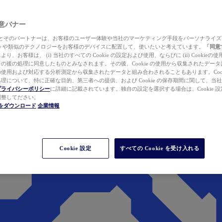
 同意バナー
ewer とそのパートナーは、お客様のユーザー体験や当社のマーケティング手段をパーソナライ
kie や類似のテクノロジーをお客様のデバイスに配置して、使いたいと考えています。
「同意
り、お客様は、 (i) 当社のすべての Cookie の設定および使用、ならびに (ii) Cookie
の後の処理に同意したものとみなされます。その後、Cookie の使用から収集されたデー
使用および対応する分析測定から収集されたデータと組み合わされることもあります。Cook
理について、特に正確な目的、第三者への提供、および Cookie の保存期間に関して、当
プライバシーポリシー
に詳細に記載されています。独自の設定を選択する場合は、Cookie 設定で
調整してださい。
werをダウンロード
企業情報
Cookie 設定
すべての Cookie を受け入れる