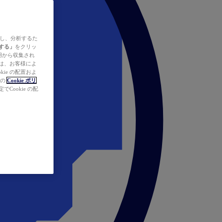
ズし、分析するた
する」
をクリッ
の使用から収集され
タは、お客様によ
ie の配置およ
社の
Cookie ポリ
Cookie の配