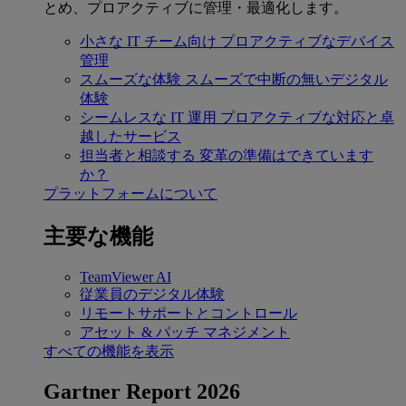
とめ、プロアクティブに管理・最適化します。
小さな IT チーム向け
プロアクティブなデバイス
管理
スムーズな体験
スムーズで中断の無いデジタル
体験
シームレスな IT 運用
プロアクティブな対応と卓
越したサービス
担当者と相談する
変革の準備はできています
か？
プラットフォームについて
主要な機能
TeamViewer AI
従業員のデジタル体験
リモートサポートとコントロール
アセット & パッチ マネジメント
すべての機能を表示
Gartner Report 2026