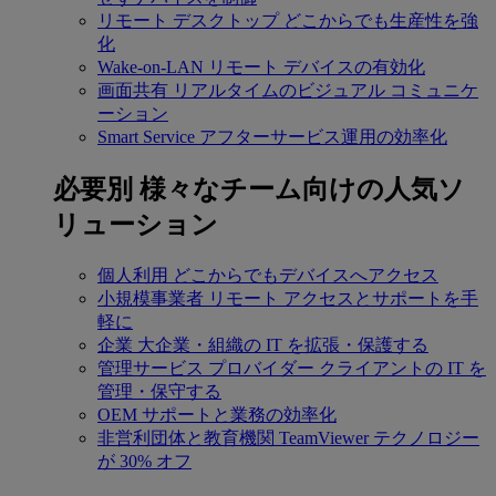
リモート デスクトップ
どこからでも生産性を強
化
Wake-on-LAN
リモート デバイスの有効化
画面共有
リアルタイムのビジュアル コミュニケ
ーション
Smart Service
アフターサービス運用の効率化
必要別
様々なチーム向けの人気ソ
リューション
個人利用
どこからでもデバイスへアクセス
小規模事業者
リモート アクセスとサポートを手
軽に
企業
大企業・組織の IT を拡張・保護する
管理サービス プロバイダー
クライアントの IT を
管理・保守する
OEM
サポートと業務の効率化
非営利団体と教育機関
TeamViewer テクノロジー
が 30% オフ