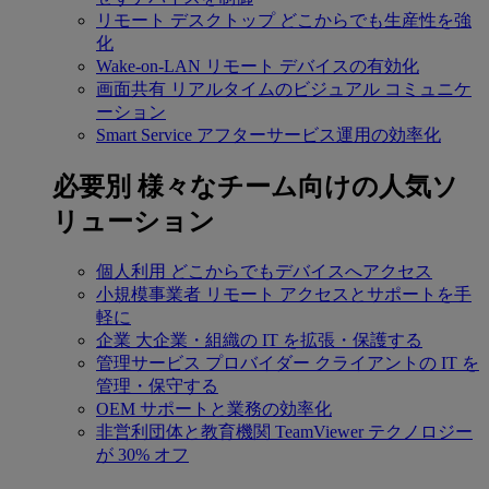
リモート デスクトップ
どこからでも生産性を強
化
Wake-on-LAN
リモート デバイスの有効化
画面共有
リアルタイムのビジュアル コミュニケ
ーション
Smart Service
アフターサービス運用の効率化
必要別
様々なチーム向けの人気ソ
リューション
個人利用
どこからでもデバイスへアクセス
小規模事業者
リモート アクセスとサポートを手
軽に
企業
大企業・組織の IT を拡張・保護する
管理サービス プロバイダー
クライアントの IT を
管理・保守する
OEM
サポートと業務の効率化
非営利団体と教育機関
TeamViewer テクノロジー
が 30% オフ