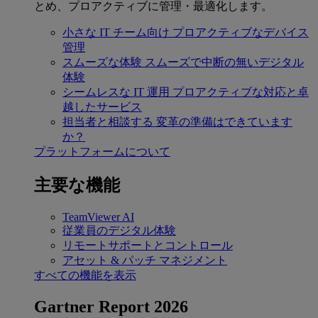
とめ、プロアクティブに管理・最適化します。
小さな IT チーム向け
プロアクティブなデバイス
管理
スムーズな体験
スムーズで中断の無いデジタル
体験
シームレスな IT 運用
プロアクティブな対応と卓
越したサービス
担当者と相談する
変革の準備はできています
か？
プラットフォームについて
主要な機能
TeamViewer AI
従業員のデジタル体験
リモートサポートとコントロール
アセット & パッチ マネジメント
すべての機能を表示
Gartner Report 2026