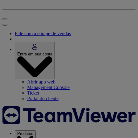
Fale com a equipe de vendas
Entre em sua conta
Abrir app web
Management Console
Ticket
Portal do cliente
Produtos