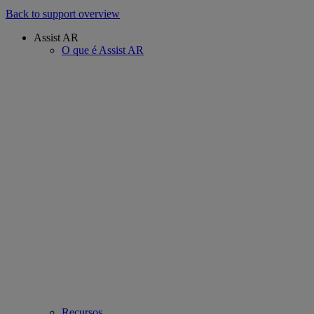
Back to support overview
Assist AR
O que é Assist AR
Recursos