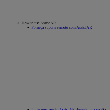
How to use Assist AR
Forneça suporte remoto com Assist AR
Inicie uma sessão Assist AR durante uma sessão