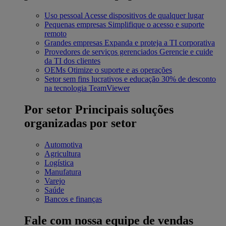
Uso pessoal
Acesse dispositivos de qualquer lugar
Pequenas empresas
Simplifique o acesso e suporte
remoto
Grandes empresas
Expanda e proteja a TI corporativa
Provedores de serviços gerenciados
Gerencie e cuide
da TI dos clientes
OEMs
Otimize o suporte e as operações
Setor sem fins lucrativos e educação
30% de desconto
na tecnologia TeamViewer
Por setor
Principais soluções
organizadas por setor
Automotiva
Agricultura
Logística
Manufatura
Varejo
Saúde
Bancos e finanças
Fale com nossa equipe de vendas