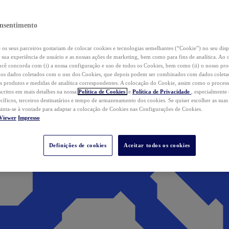
nsentimento
os seus parceiros gostariam de colocar cookies e tecnologias semelhantes (“Cookie”) no seu disp
a sua experiência de usuário e as nossas ações de marketing, bem como para fins de analítica. Ao 
cê concorda com (i) a nossa configuração e uso de todos os Cookies, bem como (ii) o nosso pr
os dados coletados com o uso dos Cookies, que depois podem ser combinados com dados coletad
s produtos e medidas de analítica correspondentes. A colocação do Cookie, assim como o proces
scritos em mais detalhes na nossa
Política de Cookies
e
Política de Privacidade
, especialmente
ecíficos, terceiros destinatários e tempo de armazenamento dos cookies. Se quiser escolher as suas
 sinta-se à vontade para adaptar a colocação de Cookies nas Configurações de Cookies.
Viewer
Impresso
Definições de cookies
Aceitar todos os cookies