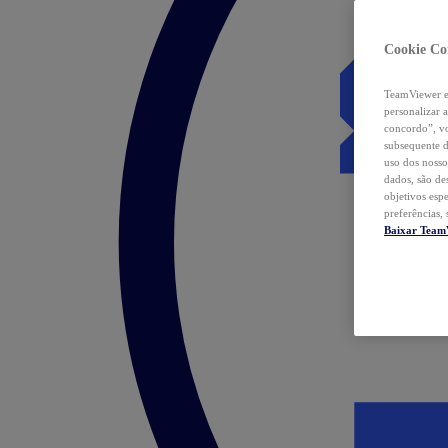
Cookie Co
TeamViewer e 
personalizar 
concordo”, vo
subsequente d
uso dos nosso
dados, são de
objetivos esp
preferências,
Baixar Team