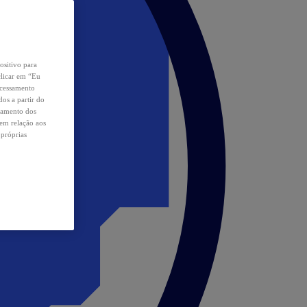
ositivo para
clicar em “Eu
ocessamento
os a partir do
samento dos
 em relação aos
 próprias