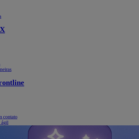
a
EX
s
neiras
ontline
m contato
 ágil