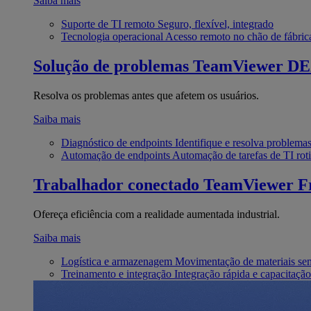
Saiba mais
Suporte de TI remoto
Seguro, flexível, integrado
Tecnologia operacional
Acesso remoto no chão de fábric
Solução de problemas
TeamViewer D
Resolva os problemas antes que afetem os usuários.
Saiba mais
Diagnóstico de endpoints
Identifique e resolva problema
Automação de endpoints
Automação de tarefas de TI roti
Trabalhador conectado
TeamViewer Fr
Ofereça eficiência com a realidade aumentada industrial.
Saiba mais
Logística e armazenagem
Movimentação de materiais se
Treinamento e integração
Integração rápida e capacitação