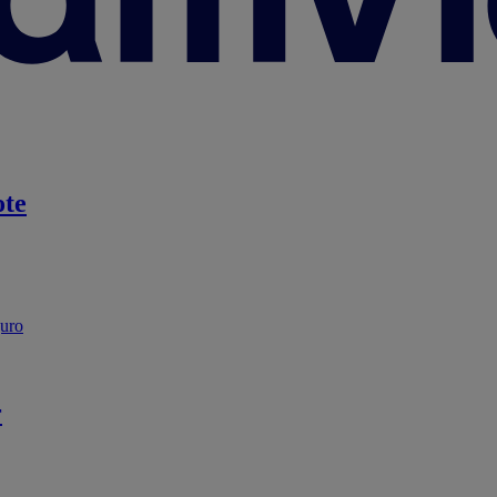
te
guro
r