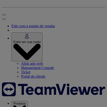
Fale com a equipe de vendas
Entre em sua conta
Abrir app web
Management Console
Ticket
Portal do cliente
Produtos