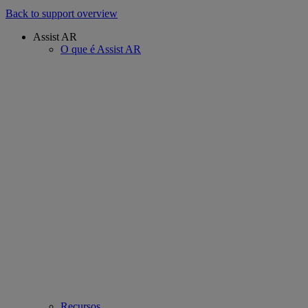
Back to support overview
Assist AR
O que é Assist AR
Recursos