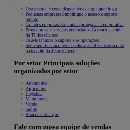
Uso pessoal
Acesse dispositivos de qualquer lugar
Pequenas empresas
Simplifique o acesso e suporte
remoto
Grandes empresas
Expanda e proteja a TI corporativa
Provedores de serviços gerenciados
Gerencie e cuide
da TI dos clientes
OEMs
Otimize o suporte e as operações
Setor sem fins lucrativos e educação
30% de desconto
na tecnologia TeamViewer
Por setor
Principais soluções
organizadas por setor
Automotiva
Agricultura
Logística
Manufatura
Varejo
Saúde
Bancos e finanças
Fale com nossa equipe de vendas