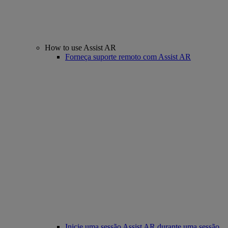
How to use Assist AR
Forneça suporte remoto com Assist AR
Inicie uma sessão Assist AR durante uma sessão