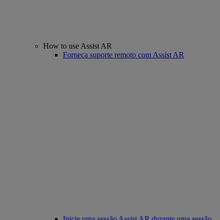
How to use Assist AR
Forneça suporte remoto com Assist AR
Inicie uma sessão Assist AR durante uma sessão