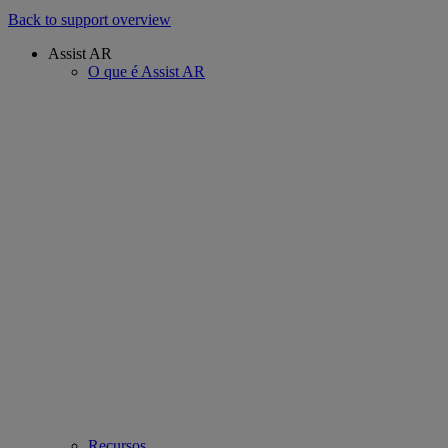
Back to support overview
Assist AR
O que é Assist AR
Recursos