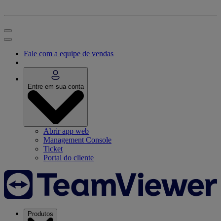
Fale com a equipe de vendas
Entre em sua conta
Abrir app web
Management Console
Ticket
Portal do cliente
Produtos