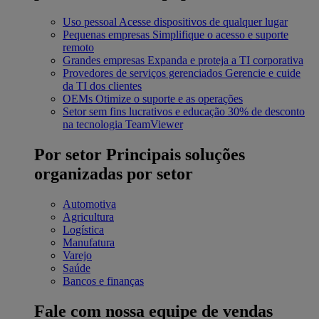
Uso pessoal
Acesse dispositivos de qualquer lugar
Pequenas empresas
Simplifique o acesso e suporte
remoto
Grandes empresas
Expanda e proteja a TI corporativa
Provedores de serviços gerenciados
Gerencie e cuide
da TI dos clientes
OEMs
Otimize o suporte e as operações
Setor sem fins lucrativos e educação
30% de desconto
na tecnologia TeamViewer
Por setor
Principais soluções
organizadas por setor
Automotiva
Agricultura
Logística
Manufatura
Varejo
Saúde
Bancos e finanças
Fale com nossa equipe de vendas