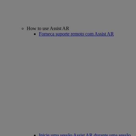
How to use Assist AR
Forneça suporte remoto com Assist AR
Inicie uma sessão Assist AR durante uma sessão