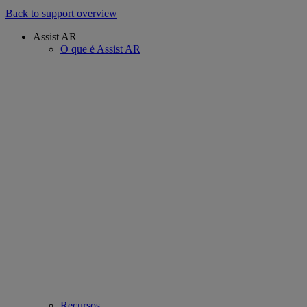
Back to support overview
Assist AR
O que é Assist AR
Recursos