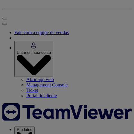
Fale com a equipe de vendas
Entre em sua conta
Abrir app web
Management Console
Ticket
Portal do cliente
Produtos