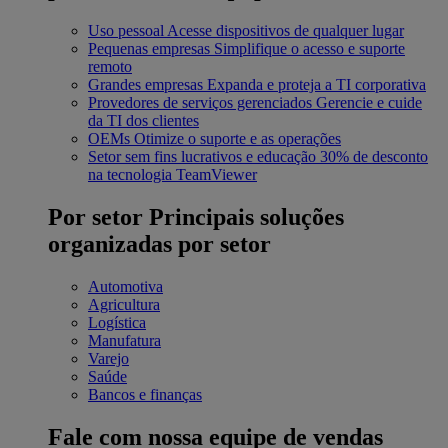
Uso pessoal
Acesse dispositivos de qualquer lugar
Pequenas empresas
Simplifique o acesso e suporte
remoto
Grandes empresas
Expanda e proteja a TI corporativa
Provedores de serviços gerenciados
Gerencie e cuide
da TI dos clientes
OEMs
Otimize o suporte e as operações
Setor sem fins lucrativos e educação
30% de desconto
na tecnologia TeamViewer
Por setor
Principais soluções
organizadas por setor
Automotiva
Agricultura
Logística
Manufatura
Varejo
Saúde
Bancos e finanças
Fale com nossa equipe de vendas