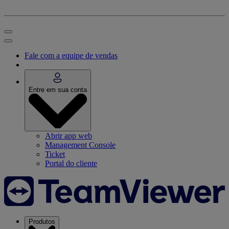
Fale com a equipe de vendas
Entre em sua conta
Abrir app web
Management Console
Ticket
Portal do cliente
Produtos