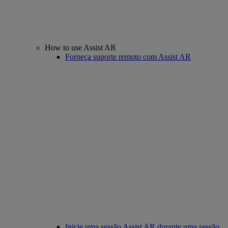
How to use Assist AR
Forneça suporte remoto com Assist AR
Inicie uma sessão Assist AR durante uma sessão