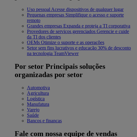
Uso pessoal
Acesse dispositivos de qualquer lugar
Pequenas empresas
Simplifique o acesso e suporte
remoto
Grandes empresas
Expanda e proteja a TI corporativa
Provedores de serviços gerenciados
Gerencie e cuide
da TI dos clientes
OEMs
Otimize o suporte e as operações
Setor sem fins lucrativos e educação
30% de desconto
na tecnologia TeamViewer
Por setor
Principais soluções
organizadas por setor
Automotiva
Agricultura
Logística
Manufatura
Varejo
Saúde
Bancos e finanças
Fale com nossa equipe de vendas