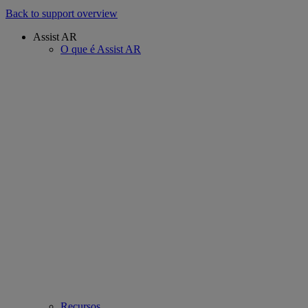
Back to support overview
Assist AR
O que é Assist AR
Recursos