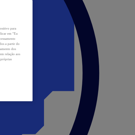
ositivo para
clicar em “Eu
ocessamento
os a partir do
samento dos
 em relação aos
 próprias