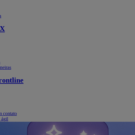
a
EX
s
neiras
ontline
m contato
 ágil