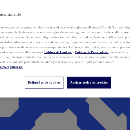
nsentimento
os seus parceiros gostariam de colocar cookies e tecnologias semelhantes (“Cookie”) no seu disp
a sua experiência de usuário e as nossas ações de marketing, bem como para fins de analítica. Ao 
cê concorda com (i) a nossa configuração e uso de todos os Cookies, bem como (ii) o nosso pr
os dados coletados com o uso dos Cookies, que depois podem ser combinados com dados coletad
s produtos e medidas de analítica correspondentes. A colocação do Cookie, assim como o proces
scritos em mais detalhes na nossa
Política de Cookies
e
Política de Privacidade
, especialmente
ecíficos, terceiros destinatários e tempo de armazenamento dos cookies. Se quiser escolher as suas
 sinta-se à vontade para adaptar a colocação de Cookies nas Configurações de Cookies.
Viewer
Impresso
Definições de cookies
Aceitar todos os cookies