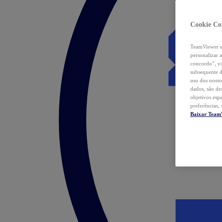
Cookie Co
TeamViewer e 
personalizar 
concordo”, vo
subsequente d
uso dos nosso
dados, são de
objetivos esp
preferências,
Baixar Team