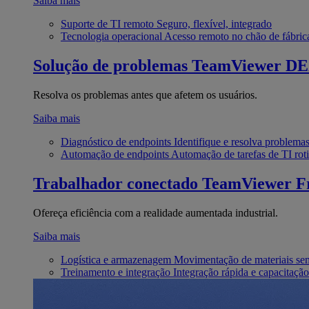
Saiba mais
Suporte de TI remoto
Seguro, flexível, integrado
Tecnologia operacional
Acesso remoto no chão de fábric
Solução de problemas
TeamViewer D
Resolva os problemas antes que afetem os usuários.
Saiba mais
Diagnóstico de endpoints
Identifique e resolva problema
Automação de endpoints
Automação de tarefas de TI roti
Trabalhador conectado
TeamViewer Fr
Ofereça eficiência com a realidade aumentada industrial.
Saiba mais
Logística e armazenagem
Movimentação de materiais se
Treinamento e integração
Integração rápida e capacitação