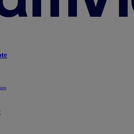
te
guro
r