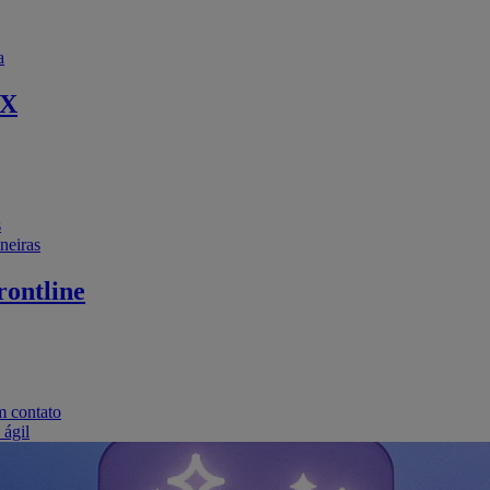
a
EX
s
neiras
ontline
m contato
 ágil