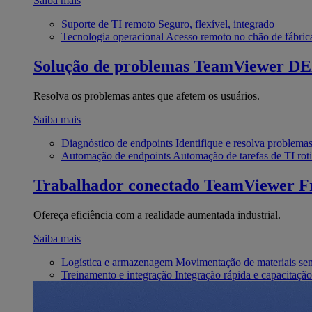
Saiba mais
Suporte de TI remoto
Seguro, flexível, integrado
Tecnologia operacional
Acesso remoto no chão de fábric
Solução de problemas
TeamViewer D
Resolva os problemas antes que afetem os usuários.
Saiba mais
Diagnóstico de endpoints
Identifique e resolva problema
Automação de endpoints
Automação de tarefas de TI roti
Trabalhador conectado
TeamViewer Fr
Ofereça eficiência com a realidade aumentada industrial.
Saiba mais
Logística e armazenagem
Movimentação de materiais se
Treinamento e integração
Integração rápida e capacitação