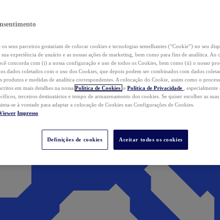
nsentimento
os seus parceiros gostariam de colocar cookies e tecnologias semelhantes (“Cookie”) no seu disp
a sua experiência de usuário e as nossas ações de marketing, bem como para fins de analítica. Ao 
cê concorda com (i) a nossa configuração e uso de todos os Cookies, bem como (ii) o nosso pr
os dados coletados com o uso dos Cookies, que depois podem ser combinados com dados coletad
s produtos e medidas de analítica correspondentes. A colocação do Cookie, assim como o proces
scritos em mais detalhes na nossa
Política de Cookies
e
Política de Privacidade
, especialmente
ecíficos, terceiros destinatários e tempo de armazenamento dos cookies. Se quiser escolher as suas
 sinta-se à vontade para adaptar a colocação de Cookies nas Configurações de Cookies.
Viewer
Impresso
Definições de cookies
Aceitar todos os cookies