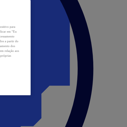
ositivo para
clicar em “Eu
ocessamento
os a partir do
samento dos
 em relação aos
 próprias