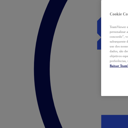
Cookie Co
TeamViewer e 
personalizar 
concordo”, vo
subsequente d
uso dos nosso
dados, são de
objetivos esp
preferências,
Baixar Team