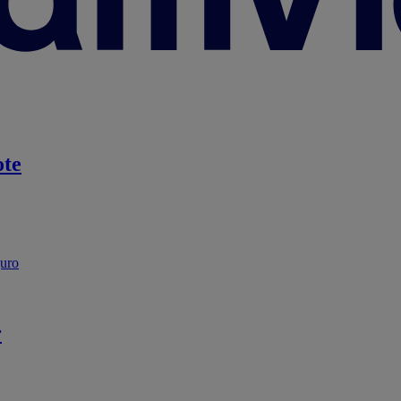
te
guro
r