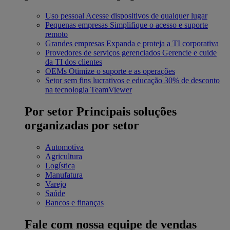
Uso pessoal
Acesse dispositivos de qualquer lugar
Pequenas empresas
Simplifique o acesso e suporte
remoto
Grandes empresas
Expanda e proteja a TI corporativa
Provedores de serviços gerenciados
Gerencie e cuide
da TI dos clientes
OEMs
Otimize o suporte e as operações
Setor sem fins lucrativos e educação
30% de desconto
na tecnologia TeamViewer
Por setor
Principais soluções
organizadas por setor
Automotiva
Agricultura
Logística
Manufatura
Varejo
Saúde
Bancos e finanças
Fale com nossa equipe de vendas