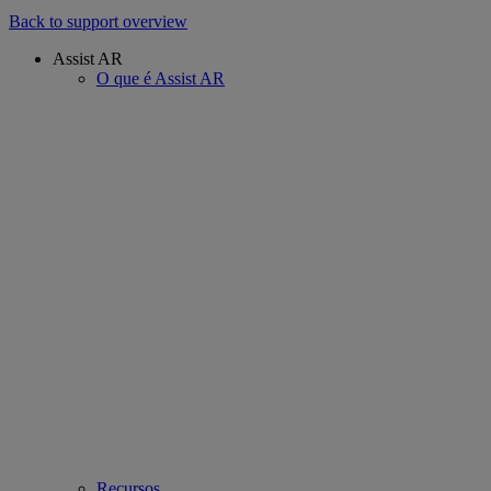
Back to support overview
Assist AR
O que é Assist AR
Recursos