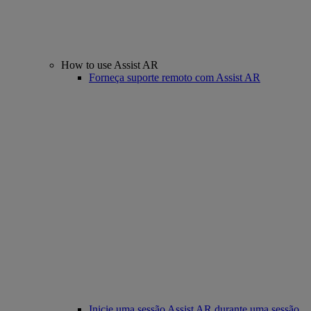
How to use Assist AR
Forneça suporte remoto com Assist AR
Inicie uma sessão Assist AR durante uma sessão