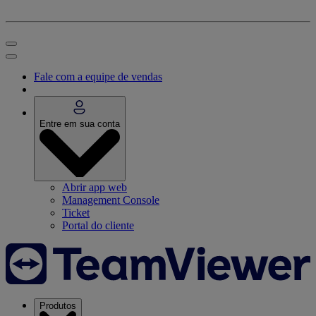
Fale com a equipe de vendas
Entre em sua conta
Abrir app web
Management Console
Ticket
Portal do cliente
Produtos