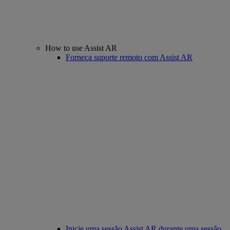
How to use Assist AR
Forneça suporte remoto com Assist AR
Inicie uma sessão Assist AR durante uma sessão