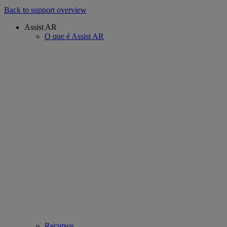
Back to support overview
Assist AR
O que é Assist AR
Recursos