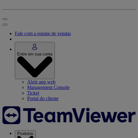
Fale com a equipe de vendas
Entre em sua conta
Abrir app web
Management Console
Ticket
Portal do cliente
Produtos