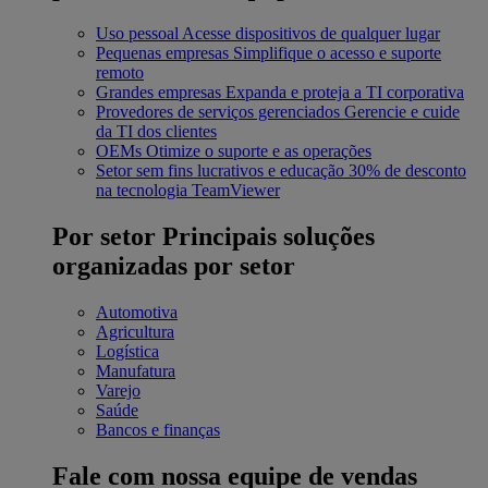
Uso pessoal
Acesse dispositivos de qualquer lugar
Pequenas empresas
Simplifique o acesso e suporte
remoto
Grandes empresas
Expanda e proteja a TI corporativa
Provedores de serviços gerenciados
Gerencie e cuide
da TI dos clientes
OEMs
Otimize o suporte e as operações
Setor sem fins lucrativos e educação
30% de desconto
na tecnologia TeamViewer
Por setor
Principais soluções
organizadas por setor
Automotiva
Agricultura
Logística
Manufatura
Varejo
Saúde
Bancos e finanças
Fale com nossa equipe de vendas