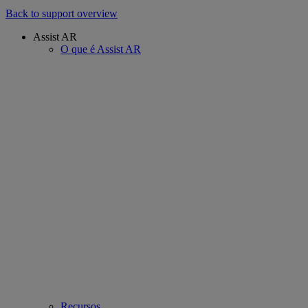
Back to support overview
Assist AR
O que é Assist AR
Recursos