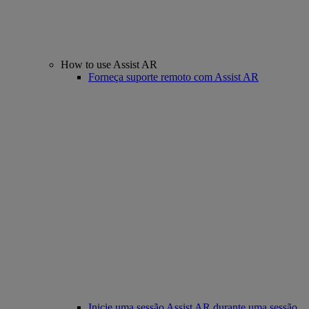
How to use Assist AR
Forneça suporte remoto com Assist AR
Inicie uma sessão Assist AR durante uma sessão