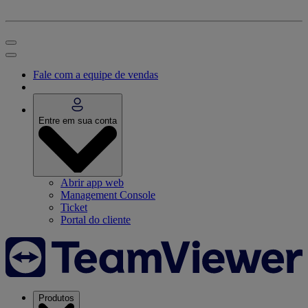
Fale com a equipe de vendas
Entre em sua conta
Abrir app web
Management Console
Ticket
Portal do cliente
Produtos