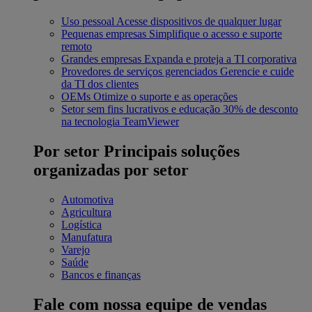
Uso pessoal
Acesse dispositivos de qualquer lugar
Pequenas empresas
Simplifique o acesso e suporte
remoto
Grandes empresas
Expanda e proteja a TI corporativa
Provedores de serviços gerenciados
Gerencie e cuide
da TI dos clientes
OEMs
Otimize o suporte e as operações
Setor sem fins lucrativos e educação
30% de desconto
na tecnologia TeamViewer
Por setor
Principais soluções
organizadas por setor
Automotiva
Agricultura
Logística
Manufatura
Varejo
Saúde
Bancos e finanças
Fale com nossa equipe de vendas