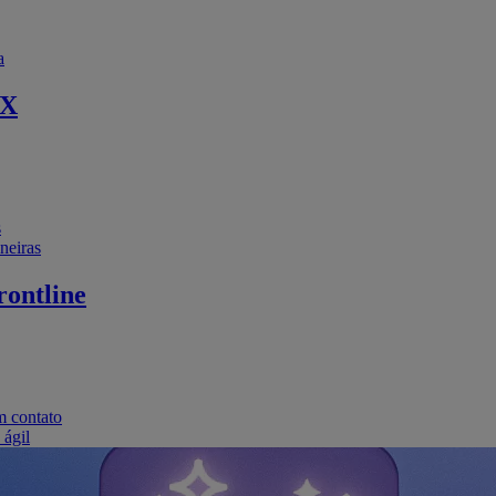
a
EX
s
neiras
ontline
m contato
 ágil