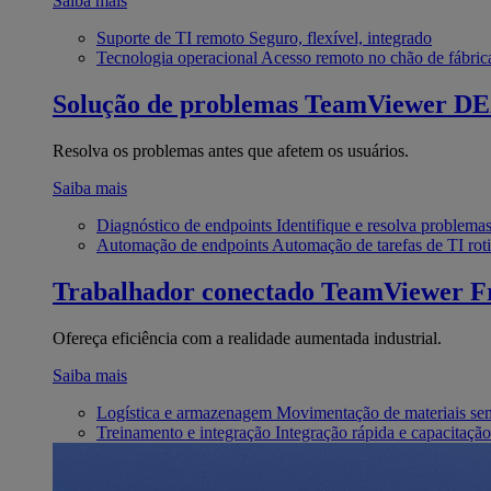
Saiba mais
Suporte de TI remoto
Seguro, flexível, integrado
Tecnologia operacional
Acesso remoto no chão de fábric
Solução de problemas
TeamViewer D
Resolva os problemas antes que afetem os usuários.
Saiba mais
Diagnóstico de endpoints
Identifique e resolva problema
Automação de endpoints
Automação de tarefas de TI roti
Trabalhador conectado
TeamViewer Fr
Ofereça eficiência com a realidade aumentada industrial.
Saiba mais
Logística e armazenagem
Movimentação de materiais se
Treinamento e integração
Integração rápida e capacitação