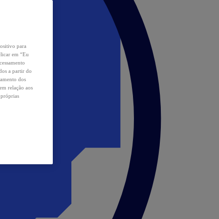
ositivo para
clicar em “Eu
ocessamento
os a partir do
samento dos
 em relação aos
 próprias