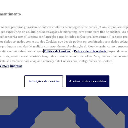
nsentimento
os seus parceiros gostariam de colocar cookies e tecnologias semelhantes (“Cookie”) no seu disp
a sua experiência de usuário e as nossas ações de marketing, bem como para fins de analítica. Ao 
cê concorda com (i) a nossa configuração e uso de todos os Cookies, bem como (ii) o nosso pr
os dados coletados com o uso dos Cookies, que depois podem ser combinados com dados coletad
s produtos e medidas de analítica correspondentes. A colocação do Cookie, assim como o proces
scritos em mais detalhes na nossa
Política de Cookies
e
Política de Privacidade
, especialmente
ecíficos, terceiros destinatários e tempo de armazenamento dos cookies. Se quiser escolher as suas
 sinta-se à vontade para adaptar a colocação de Cookies nas Configurações de Cookies.
Viewer
Impresso
Definições de cookies
Aceitar todos os cookies