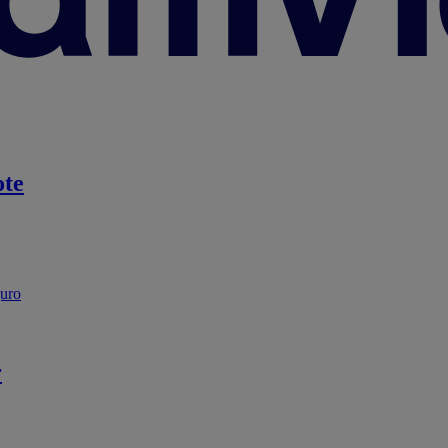
te
guro
r