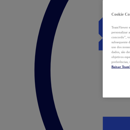
Cookie Co
TeamViewer e 
personalizar 
concordo”, vo
subsequente d
uso dos nosso
dados, são de
objetivos esp
preferências,
Baixar Team