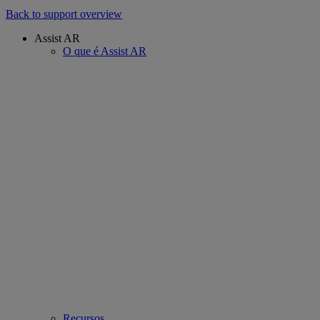
Back to support overview
Assist AR
O que é Assist AR
Recursos