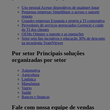
Uso pessoal
Acesse dispositivos de qualquer lugar
Pequenas empresas
Simplifique o acesso e suporte
remoto
Grandes empresas
Expanda e proteja a TI corporativa
Provedores de serviços gerenciados
Gerencie e cuide
da TI dos clientes
OEMs
Otimize o suporte e as operações
Setor sem fins lucrativos e educação
30% de desconto
na tecnologia TeamViewer
Por setor
Principais soluções
organizadas por setor
Automotiva
Agricultura
Logística
Manufatura
Varejo
Saúde
Bancos e finanças
Fale com nossa equipe de vendas