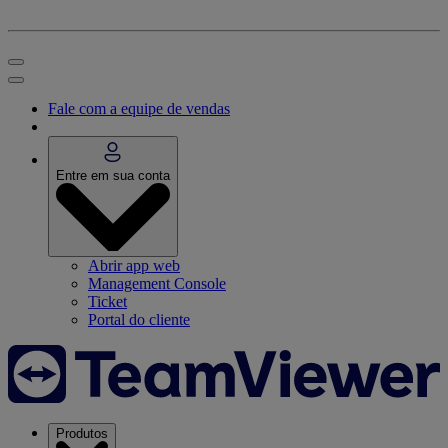
Fale com a equipe de vendas
Entre em sua conta
Abrir app web
Management Console
Ticket
Portal do cliente
Produtos