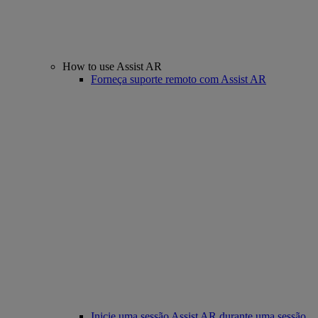
How to use Assist AR
Forneça suporte remoto com Assist AR
Inicie uma sessão Assist AR durante uma sessão