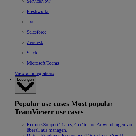
ServiceNow
Freshworks
Jira
Salesforce
Zendesk
Slack
Microsoft Teams
View all integrations
Lösungen
Popular use cases
Most popular
TeamViewer use cases
Remote-Support
Teams, Geräte und Anwendungen von
überall aus managen.
Digital Employee Experience (DEX)
Lösen Sie IT-