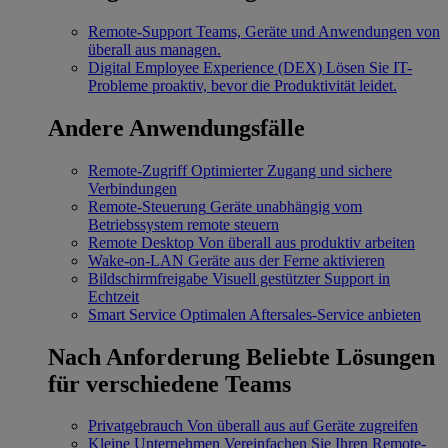
Remote-Support
Teams, Geräte und Anwendungen von
überall aus managen.
Digital Employee Experience (DEX)
Lösen Sie IT-
Probleme proaktiv, bevor die Produktivität leidet.
Andere Anwendungsfälle
Remote-Zugriff
Optimierter Zugang und sichere
Verbindungen
Remote-Steuerung
Geräte unabhängig vom
Betriebssystem remote steuern
Remote Desktop
Von überall aus produktiv arbeiten
Wake-on-LAN
Geräte aus der Ferne aktivieren
Bildschirmfreigabe
Visuell gestützter Support in
Echtzeit
Smart Service
Optimalen Aftersales-Service anbieten
Nach Anforderung
Beliebte Lösungen
für verschiedene Teams
Privatgebrauch
Von überall aus auf Geräte zugreifen
Kleine Unternehmen
Vereinfachen Sie Ihren Remote-