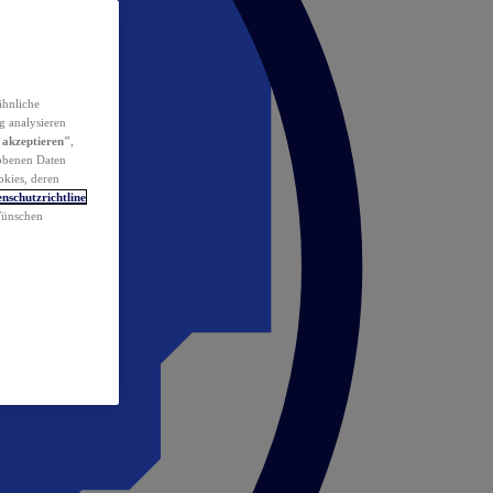
ähnliche
g analysieren
 akzeptieren"
,
obenen Daten
okies, deren
nschutzrichtline
 Wünschen