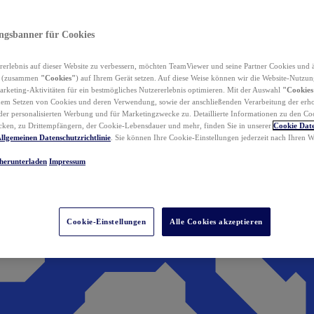
ungsbanner für Cookies
erlebnis auf dieser Website zu verbessern, möchten TeamViewer und seine Partner Cookies und 
n (zusammen
"Cookies"
) auf Ihrem Gerät setzen. Auf diese Weise können wir die Website-Nutzun
rketing-Aktivitäten für ein bestmögliches Nutzererlebnis optimieren. Mit der Auswahl
"Cookies
dem Setzen von Cookies und deren Verwendung, sowie der anschließenden Verarbeitung der erh
r personalisierten Werbung und für Marketingzwecke zu. Detaillierte Informationen zu den Co
ken, zu Drittempfängern, der Cookie-Lebensdauer und mehr, finden Sie in unserer
Cookie Date
llgemeinen Datenschutzrichtlinie
. Sie können Ihre Cookie-Einstellungen jederzeit nach Ihren
herunterladen
Impressum
Cookie-Einstellungen
Alle Cookies akzeptieren