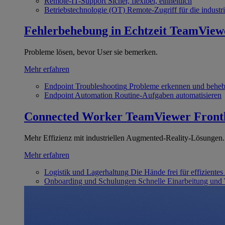
Remote-IT-Support
Sicher, flexibel, einheitlich
Betriebstechnologie (OT)
Remote-Zugriff für die industri
Fehlerbehebung in Echtzeit
TeamView
Probleme lösen, bevor User sie bemerken.
Mehr erfahren
Endpoint Troubleshooting
Probleme erkennen und behe
Endpoint Automation
Routine-Aufgaben automatisieren
Connected Worker
TeamViewer Front
Mehr Effizienz mit industriellen Augmented-Reality-Lösungen.
Mehr erfahren
Logistik und Lagerhaltung
Die Hände frei für effizientes
Onboarding und Schulungen
Schnelle Einarbeitung und