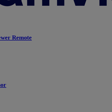
ewer Remote
sor