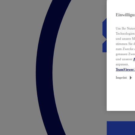
Einwillig
Um Ihr Nutzer
Technologie
und unsere Ma
stimmen Sie 
zum Zwecke de
genauen Zwec
und unserer
A
anpassen.
TeamViewer 
Imprint