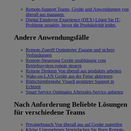
Remote-Support
Teams, Geräte und Anwendungen von
überall aus managen.
Digital Employee Experience (DEX)
Lösen Sie IT-
Probleme proaktiv, bevor die Produktivität leidet.
Andere Anwendungsfälle
Remote-Zugriff
Optimierter Zugang und sichere
Verbindungen
Remote-Steuerung
Geräte unabhängig vom
Betriebssystem remote steuern
Remote Desktop
Von überall aus produktiv arbeiten
Wake-on-LAN
Geräte aus der Ferne aktivieren
Bildschirmfreigabe
Visuell gestützter Support in
Echtzeit
Smart Service
Optimalen Aftersales-Service anbieten
Nach Anforderung
Beliebte Lösungen
für verschiedene Teams
Privatgebrauch
Von überall aus auf Geräte zugreifen
Kleine Unternehmen
Vereinfachen Sie Ihren Remote-