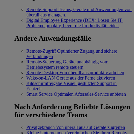
Remote-Support
Teams, Geräte und Anwendungen von
überall aus managen.
Digital Employee Experience (DEX)
Lösen Sie IT-
Probleme proaktiv, bevor die Produktivität leidet.
Andere Anwendungsfälle
Remote-Zugriff
Optimierter Zugang und sichere
Verbindungen
Remote-Steuerung
Geräte unabhängig vom
Betriebssystem remote steuern
Remote Desktop
Von überall aus produktiv arbeiten
Wake-on-LAN
Geräte aus der Ferne aktivieren
Bildschirmfreigabe
Visuell gestützter Support in
Echtzeit
Smart Service
Optimalen Aftersales-Service anbieten
Nach Anforderung
Beliebte Lösungen
für verschiedene Teams
Privatgebrauch
Von überall aus auf Geräte zugreifen
Kleine Unternehmen
Vereinfachen Sie Ihren Remote-