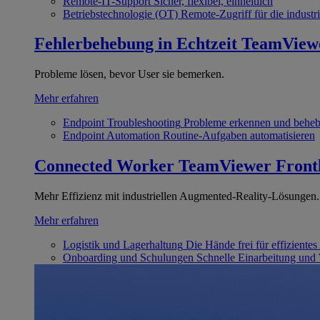
Remote-IT-Support
Sicher, flexibel, einheitlich
Betriebstechnologie (OT)
Remote-Zugriff für die industri
Fehlerbehebung in Echtzeit
TeamView
Probleme lösen, bevor User sie bemerken.
Mehr erfahren
Endpoint Troubleshooting
Probleme erkennen und behe
Endpoint Automation
Routine-Aufgaben automatisieren
Connected Worker
TeamViewer Front
Mehr Effizienz mit industriellen Augmented-Reality-Lösungen.
Mehr erfahren
Logistik und Lagerhaltung
Die Hände frei für effizientes
Onboarding und Schulungen
Schnelle Einarbeitung und