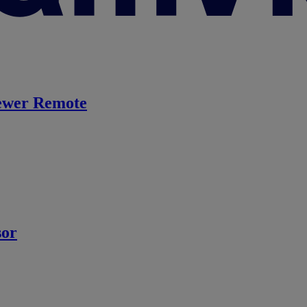
ewer Remote
sor