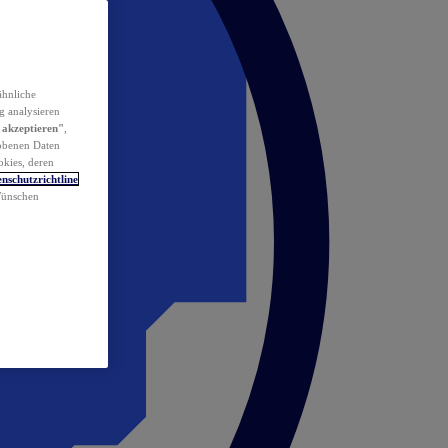
ähnliche
g analysieren
 akzeptieren"
,
obenen Daten
okies, deren
nschutzrichtline
 Wünschen