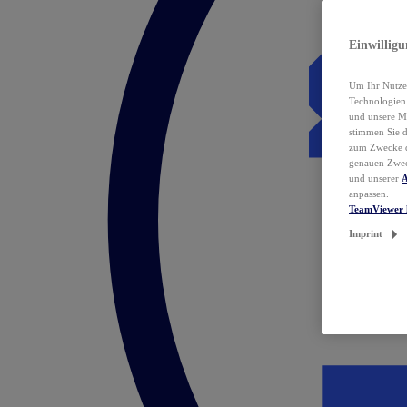
Einwillig
Um Ihr Nutzer
Technologie
und unsere Ma
stimmen Sie 
zum Zwecke de
genauen Zwec
und unserer
A
anpassen.
TeamViewer 
Imprint