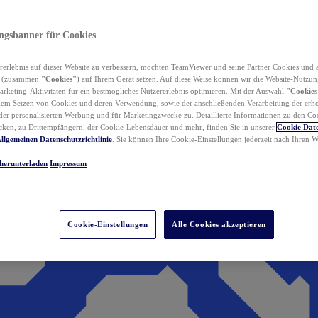
ungsbanner für Cookies
erlebnis auf dieser Website zu verbessern, möchten TeamViewer und seine Partner Cookies und 
n (zusammen
"Cookies"
) auf Ihrem Gerät setzen. Auf diese Weise können wir die Website-Nutzun
rketing-Aktivitäten für ein bestmögliches Nutzererlebnis optimieren. Mit der Auswahl
"Cookies
dem Setzen von Cookies und deren Verwendung, sowie der anschließenden Verarbeitung der erh
r personalisierten Werbung und für Marketingzwecke zu. Detaillierte Informationen zu den Co
ken, zu Drittempfängern, der Cookie-Lebensdauer und mehr, finden Sie in unserer
Cookie Date
llgemeinen Datenschutzrichtlinie
. Sie können Ihre Cookie-Einstellungen jederzeit nach Ihren
herunterladen
Impressum
Cookie-Einstellungen
Alle Cookies akzeptieren