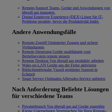
Remote-Support
Teams, Geräte und Anwendungen von
überall aus managen.
Digital Employee Experience (DEX)
Lösen Sie IT-
Probleme proaktiv, bevor die Produktivität leidet.
Andere Anwendungsfälle
Remote-Zugriff
Optimierter Zugang und sichere
Verbindungen
Remote-Steuerung
Geräte unabhängig vom
Betriebssystem remote steuern
Remote Desktop
Von überall aus produktiv arbeiten
Wake-on-LAN
Geräte aus der Ferne aktivieren
Bildschirmfreigabe
Visuell gestützter Support in
Echtzeit
Smart Service
Optimalen Aftersales-Service anbieten
Nach Anforderung
Beliebte Lösungen
für verschiedene Teams
Privatgebrauch
Von überall aus auf Geräte zugreifen
Kleine Unternehmen
Vereinfachen Sie Ihren Remote-