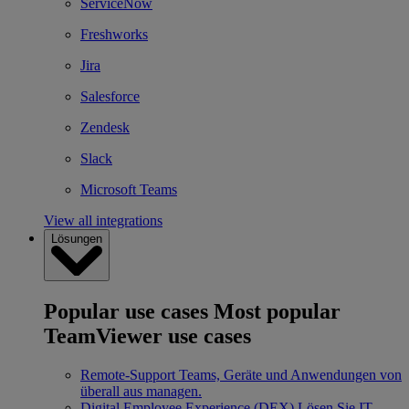
ServiceNow
Freshworks
Jira
Salesforce
Zendesk
Slack
Microsoft Teams
View all integrations
Lösungen
Popular use cases
Most popular
TeamViewer use cases
Remote-Support
Teams, Geräte und Anwendungen von
überall aus managen.
Digital Employee Experience (DEX)
Lösen Sie IT-