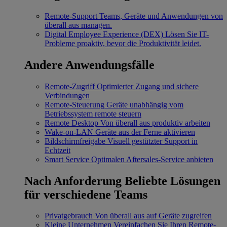
Remote-Support
Teams, Geräte und Anwendungen von
überall aus managen.
Digital Employee Experience (DEX)
Lösen Sie IT-
Probleme proaktiv, bevor die Produktivität leidet.
Andere Anwendungsfälle
Remote-Zugriff
Optimierter Zugang und sichere
Verbindungen
Remote-Steuerung
Geräte unabhängig vom
Betriebssystem remote steuern
Remote Desktop
Von überall aus produktiv arbeiten
Wake-on-LAN
Geräte aus der Ferne aktivieren
Bildschirmfreigabe
Visuell gestützter Support in
Echtzeit
Smart Service
Optimalen Aftersales-Service anbieten
Nach Anforderung
Beliebte Lösungen
für verschiedene Teams
Privatgebrauch
Von überall aus auf Geräte zugreifen
Kleine Unternehmen
Vereinfachen Sie Ihren Remote-