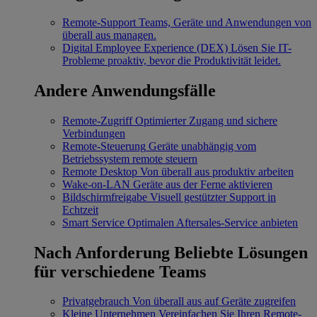
Remote-Support
Teams, Geräte und Anwendungen von
überall aus managen.
Digital Employee Experience (DEX)
Lösen Sie IT-
Probleme proaktiv, bevor die Produktivität leidet.
Andere Anwendungsfälle
Remote-Zugriff
Optimierter Zugang und sichere
Verbindungen
Remote-Steuerung
Geräte unabhängig vom
Betriebssystem remote steuern
Remote Desktop
Von überall aus produktiv arbeiten
Wake-on-LAN
Geräte aus der Ferne aktivieren
Bildschirmfreigabe
Visuell gestützter Support in
Echtzeit
Smart Service
Optimalen Aftersales-Service anbieten
Nach Anforderung
Beliebte Lösungen
für verschiedene Teams
Privatgebrauch
Von überall aus auf Geräte zugreifen
Kleine Unternehmen
Vereinfachen Sie Ihren Remote-