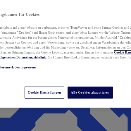
ungsbanner für Cookies
erlebnis auf dieser Website zu verbessern, möchten TeamViewer und seine Partner Cookies und 
n (zusammen
"Cookies"
) auf Ihrem Gerät setzen. Auf diese Weise können wir die Website-Nutzun
rketing-Aktivitäten für ein bestmögliches Nutzererlebnis optimieren. Mit der Auswahl
"Cookies
dem Setzen von Cookies und deren Verwendung, sowie der anschließenden Verarbeitung der erh
r personalisierten Werbung und für Marketingzwecke zu. Detaillierte Informationen zu den Co
ken, zu Drittempfängern, der Cookie-Lebensdauer und mehr, finden Sie in unserer
Cookie Date
llgemeinen Datenschutzrichtlinie
. Sie können Ihre Cookie-Einstellungen jederzeit nach Ihren
herunterladen
Impressum
Cookie-Einstellungen
Alle Cookies akzeptieren