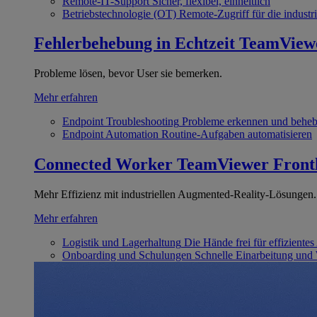
Remote-IT-Support
Sicher, flexibel, einheitlich
Betriebstechnologie (OT)
Remote-Zugriff für die industri
Fehlerbehebung in Echtzeit
TeamView
Probleme lösen, bevor User sie bemerken.
Mehr erfahren
Endpoint Troubleshooting
Probleme erkennen und behe
Endpoint Automation
Routine-Aufgaben automatisieren
Connected Worker
TeamViewer Front
Mehr Effizienz mit industriellen Augmented-Reality-Lösungen.
Mehr erfahren
Logistik und Lagerhaltung
Die Hände frei für effizientes
Onboarding und Schulungen
Schnelle Einarbeitung und