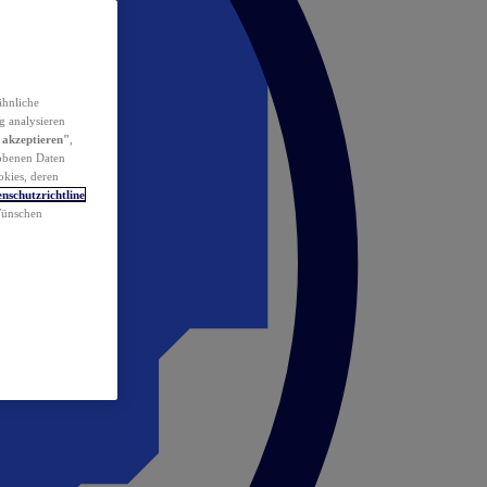
ähnliche
g analysieren
 akzeptieren"
,
obenen Daten
okies, deren
nschutzrichtline
 Wünschen