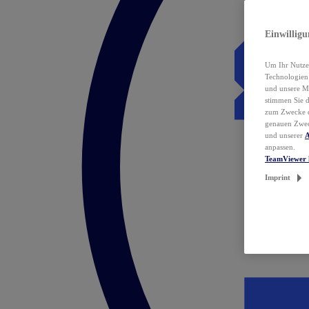
Einwillig
Um Ihr Nutzer
Technologie
und unsere Ma
stimmen Sie 
zum Zwecke de
genauen Zwec
und unserer
A
anpassen.
TeamViewer 
Imprint