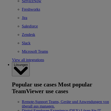
ServiceNow
Freshworks
Jira
Salesforce
Zendesk
Slack
Microsoft Teams
View all integrations
Lösungen
Popular use cases
Most popular
TeamViewer use cases
Remote-Support
Teams, Geräte und Anwendungen von
überall aus managen.
Digital Employee Experience (DEX)
Lösen Sie IT-