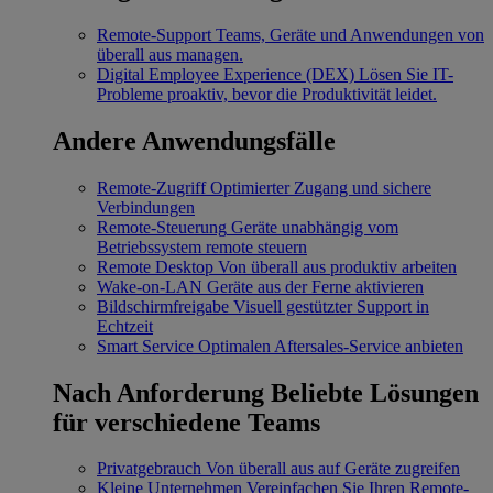
Remote-Support
Teams, Geräte und Anwendungen von
überall aus managen.
Digital Employee Experience (DEX)
Lösen Sie IT-
Probleme proaktiv, bevor die Produktivität leidet.
Andere Anwendungsfälle
Remote-Zugriff
Optimierter Zugang und sichere
Verbindungen
Remote-Steuerung
Geräte unabhängig vom
Betriebssystem remote steuern
Remote Desktop
Von überall aus produktiv arbeiten
Wake-on-LAN
Geräte aus der Ferne aktivieren
Bildschirmfreigabe
Visuell gestützter Support in
Echtzeit
Smart Service
Optimalen Aftersales-Service anbieten
Nach Anforderung
Beliebte Lösungen
für verschiedene Teams
Privatgebrauch
Von überall aus auf Geräte zugreifen
Kleine Unternehmen
Vereinfachen Sie Ihren Remote-