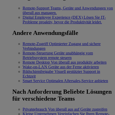
Remote-Support
Teams, Geräte und Anwendungen von
überall aus managen.
Digital Employee Experience (DEX)
Lösen Sie IT-
Probleme proaktiv, bevor die Produktivität leidet.
Andere Anwendungsfälle
Remote-Zugriff
Optimierter Zugang und sichere
Verbindungen
Remote-Steuerung
Geräte unabhängig vom
Betriebssystem remote steuern
Remote Desktop
Von überall aus produktiv arbeiten
Wake-on-LAN
Geräte aus der Ferne aktivieren
Bildschirmfreigabe
Visuell gestützter Support in
Echtzeit
Smart Service
Optimalen Aftersales-Service anbieten
Nach Anforderung
Beliebte Lösungen
für verschiedene Teams
Privatgebrauch
Von überall aus auf Geräte zugreifen
Kleine Unternehmen
Vereinfachen Sie Ihren Remote-