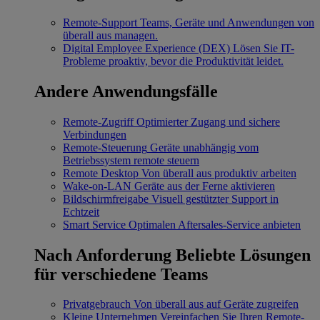
Remote-Support
Teams, Geräte und Anwendungen von
überall aus managen.
Digital Employee Experience (DEX)
Lösen Sie IT-
Probleme proaktiv, bevor die Produktivität leidet.
Andere Anwendungsfälle
Remote-Zugriff
Optimierter Zugang und sichere
Verbindungen
Remote-Steuerung
Geräte unabhängig vom
Betriebssystem remote steuern
Remote Desktop
Von überall aus produktiv arbeiten
Wake-on-LAN
Geräte aus der Ferne aktivieren
Bildschirmfreigabe
Visuell gestützter Support in
Echtzeit
Smart Service
Optimalen Aftersales-Service anbieten
Nach Anforderung
Beliebte Lösungen
für verschiedene Teams
Privatgebrauch
Von überall aus auf Geräte zugreifen
Kleine Unternehmen
Vereinfachen Sie Ihren Remote-