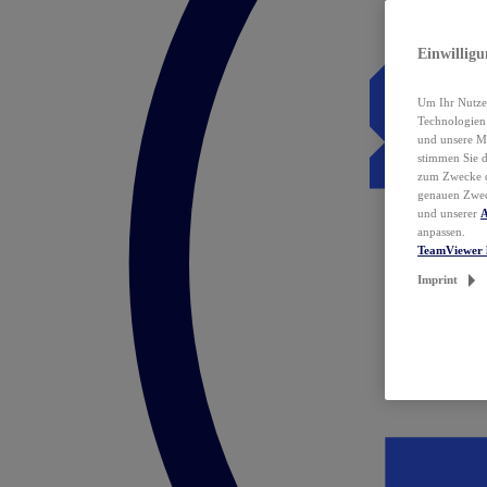
Einwillig
Um Ihr Nutzer
Technologie
und unsere Ma
stimmen Sie 
zum Zwecke de
genauen Zwec
und unserer
A
anpassen.
TeamViewer 
Imprint