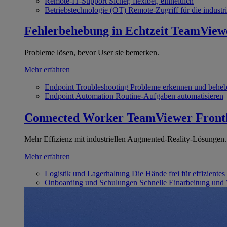
Remote-IT-Support
Sicher, flexibel, einheitlich
Betriebstechnologie (OT)
Remote-Zugriff für die industri
Fehlerbehebung in Echtzeit
TeamView
Probleme lösen, bevor User sie bemerken.
Mehr erfahren
Endpoint Troubleshooting
Probleme erkennen und behe
Endpoint Automation
Routine-Aufgaben automatisieren
Connected Worker
TeamViewer Front
Mehr Effizienz mit industriellen Augmented-Reality-Lösungen.
Mehr erfahren
Logistik und Lagerhaltung
Die Hände frei für effizientes
Onboarding und Schulungen
Schnelle Einarbeitung und