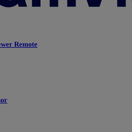
ewer Remote
sor