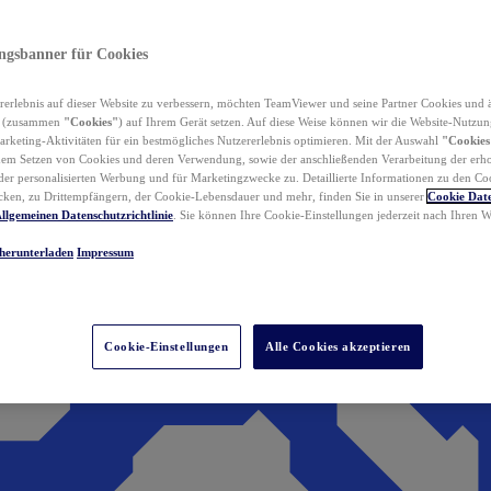
ungsbanner für Cookies
erlebnis auf dieser Website zu verbessern, möchten TeamViewer und seine Partner Cookies und 
n (zusammen
"Cookies"
) auf Ihrem Gerät setzen. Auf diese Weise können wir die Website-Nutzun
rketing-Aktivitäten für ein bestmögliches Nutzererlebnis optimieren. Mit der Auswahl
"Cookies
dem Setzen von Cookies und deren Verwendung, sowie der anschließenden Verarbeitung der erh
r personalisierten Werbung und für Marketingzwecke zu. Detaillierte Informationen zu den Co
ken, zu Drittempfängern, der Cookie-Lebensdauer und mehr, finden Sie in unserer
Cookie Date
llgemeinen Datenschutzrichtlinie
. Sie können Ihre Cookie-Einstellungen jederzeit nach Ihren
herunterladen
Impressum
Cookie-Einstellungen
Alle Cookies akzeptieren