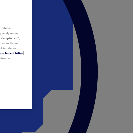
ähnliche
g analysieren
 akzeptieren"
,
obenen Daten
okies, deren
nschutzrichtline
 Wünschen