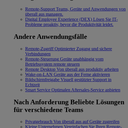
Remote-Support
Teams, Geräte und Anwendungen von
überall aus managen.
Digital Employee Experience (DEX)
Lösen Sie IT-
Probleme proaktiv, bevor die Produktivität leidet.
Andere Anwendungsfälle
Remote-Zugriff
Optimierter Zugang und sichere
Verbindungen
Remote-Steuerung
Geräte unabhängig vom
Betriebssystem remote steuern
Remote Desktop
Von überall aus produktiv arbeiten
Wake-on-LAN
Geräte aus der Ferne aktivieren
Bildschirmfreigabe
Visuell gestützter Support in
Echtzeit
Smart Service
Optimalen Aftersales-Service anbieten
Nach Anforderung
Beliebte Lösungen
für verschiedene Teams
Privatgebrauch
Von überall aus auf Geräte zugreifen
Kleine Unternehmen
Vereinfachen Sie Ihren Remote-