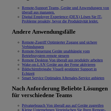
Remote-Support
Teams, Geräte und Anwendungen von
überall aus managen.
Digital Employee Experience (DEX)
Lösen Sie IT-
Probleme proaktiv, bevor die Produktivität leidet.
Andere Anwendungsfälle
Remote-Zugriff
Optimierter Zugang und sichere
Verbindungen
Remote-Steuerung
Geräte unabhängig vom
Betriebssystem remote steuern
Remote Desktop
Von überall aus produktiv arbeiten
Wake-on-LAN
Geräte aus der Ferne aktivieren
Bildschirmfreigabe
Visuell gestützter Support in
Echtzeit
Smart Service
Optimalen Aftersales-Service anbieten
Nach Anforderung
Beliebte Lösungen
für verschiedene Teams
Privatgebrauch
Von überall aus auf Geräte zugreifen
Kleine Unternehmen
Vereinfachen Sie Ihren Remote-