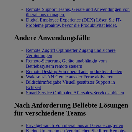
Remote-Support
Teams, Geräte und Anwendungen von
überall aus managen.
Digital Employee Experience (DEX)
Lösen Sie IT-
Probleme proaktiv, bevor die Produktivität leidet.
Andere Anwendungsfälle
Remote-Zugriff
Optimierter Zugang und sichere
Verbindungen
Remote-Steuerung
Geräte unabhängig vom
Betriebssystem remote steuern
Remote Desktop
Von überall aus produktiv arbeiten
Wake-on-LAN
Geräte aus der Ferne aktivieren
Bildschirmfreigabe
Visuell gestützter Support in
Echtzeit
Smart Service
Optimalen Aftersales-Service anbieten
Nach Anforderung
Beliebte Lösungen
für verschiedene Teams
Privatgebrauch
Von überall aus auf Geräte zugreifen
Kleine Unternehmen
Vereinfachen Sie Ihren Remote-