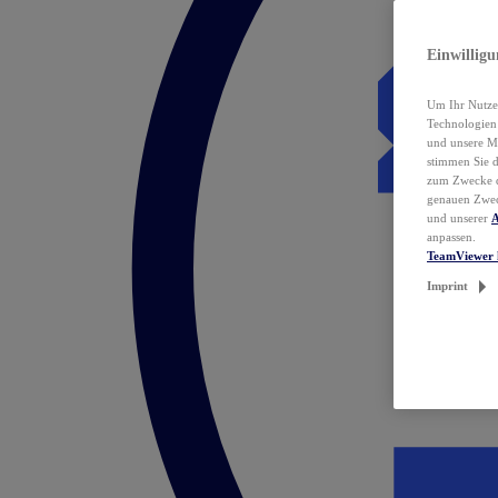
Einwillig
Um Ihr Nutzer
Technologie
und unsere Ma
stimmen Sie 
zum Zwecke de
genauen Zwec
und unserer
A
anpassen.
TeamViewer 
Imprint