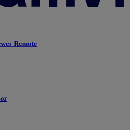
ewer Remote
sor