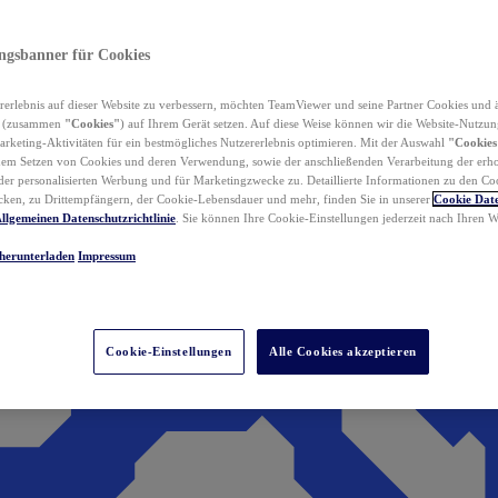
ungsbanner für Cookies
erlebnis auf dieser Website zu verbessern, möchten TeamViewer und seine Partner Cookies und 
n (zusammen
"Cookies"
) auf Ihrem Gerät setzen. Auf diese Weise können wir die Website-Nutzun
rketing-Aktivitäten für ein bestmögliches Nutzererlebnis optimieren. Mit der Auswahl
"Cookies
dem Setzen von Cookies und deren Verwendung, sowie der anschließenden Verarbeitung der erh
r personalisierten Werbung und für Marketingzwecke zu. Detaillierte Informationen zu den Co
ken, zu Drittempfängern, der Cookie-Lebensdauer und mehr, finden Sie in unserer
Cookie Date
llgemeinen Datenschutzrichtlinie
. Sie können Ihre Cookie-Einstellungen jederzeit nach Ihren
herunterladen
Impressum
Cookie-Einstellungen
Alle Cookies akzeptieren