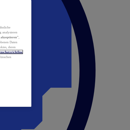
ähnliche
g analysieren
 akzeptieren"
,
obenen Daten
okies, deren
nschutzrichtline
 Wünschen