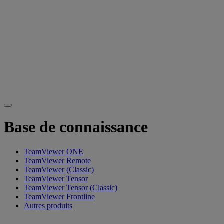
Base de connaissance
TeamViewer ONE
TeamViewer Remote
TeamViewer (Classic)
TeamViewer Tensor
TeamViewer Tensor (Classic)
TeamViewer Frontline
Autres produits