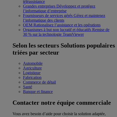
téléassistance
Grandes entreprises
Développez et protégez
l’informatique d’entreprise
Fournisseurs de services gérés
Gérez et maintenez
l’informatique des clients
OEM
Rationalisez l’assistance et les opérations
Organismes à but non lucratif et éducatifs
Remise de
30 % sur la technologie TeamViewer
Selon les secteurs
Solutions populaires
triées par secteur
Automobile
Agriculture
Logistique
Fabrication
Commerce de détail
Santé
Banque et finance
Contacter notre équipe commerciale
Vous avez besoin d’aide pour choisir la solution adaptée,