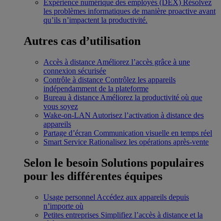
Expérience numérique des employés (DEX)
Résolvez
les problèmes informatiques de manière proactive avant
qu’ils n’impactent la productivité.
Autres cas d’utilisation
Accès à distance
Améliorez l’accès grâce à une
connexion sécurisée
Contrôle à distance
Contrôlez les appareils
indépendamment de la plateforme
Bureau à distance
Améliorez la productivité où que
vous soyez
Wake-on-LAN
Autorisez l’activation à distance des
appareils
Partage d’écran
Communication visuelle en temps réel
Smart Service
Rationalisez les opérations après-vente
Selon le besoin
Solutions populaires
pour les différentes équipes
Usage personnel
Accédez aux appareils depuis
n’importe où
Petites entreprises
Simplifiez l’accès à distance et la