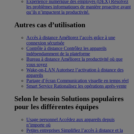
Expérience numérique des employés (DEX)
Résolvez
les problèmes informatiques de manière proactive avant
qu’ils n’impactent la productivité.
Autres cas d’utilisation
Accès à distance
Améliorez l’accès grâce à une
connexion sécurisée
Contrôle à distance
Contrôlez les appareils
indépendamment de la plateforme
Bureau à distance
Améliorez la productivité où que
vous soyez
Wake-on-LAN
Autorisez l’activation à distance des
appareils
Partage d’écran
Communication visuelle en temps réel
Smart Service
Rationalisez les opérations après-vente
Selon le besoin
Solutions populaires
pour les différentes équipes
Usage personnel
Accédez aux appareils depuis
n’importe où
Petites entreprises
Simplifiez l’accès à distance et la