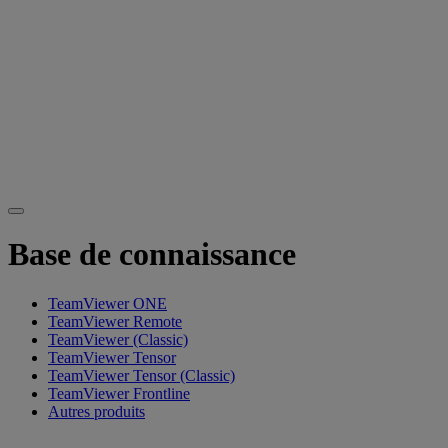
Base de connaissance
TeamViewer ONE
TeamViewer Remote
TeamViewer (Classic)
TeamViewer Tensor
TeamViewer Tensor (Classic)
TeamViewer Frontline
Autres produits