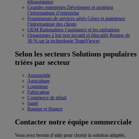
téléassistance
Grandes entreprises
Développez et protégez
l’informatique d’entreprise
Fournisseurs de services gérés
Gérez et maintenez
l’informatique des clients
OEM
Rationalisez l’assistance et les opérations
Organismes à but non lucratif et éducatifs
Remise de
30 % sur la technologie TeamViewer
Selon les secteurs
Solutions populaires
triées par secteur
Automobile
Agriculture
Logistique
Fabrication
Commerce de détail
Santé
Banque et finance
Contacter notre équipe commerciale
Vous avez besoin d’aide pour choisir la solution adaptée,