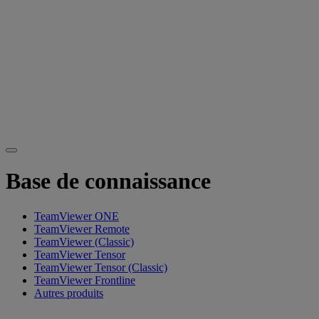
Base de connaissance
TeamViewer ONE
TeamViewer Remote
TeamViewer (Classic)
TeamViewer Tensor
TeamViewer Tensor (Classic)
TeamViewer Frontline
Autres produits