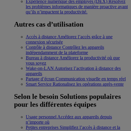
Expérience numérique des employés (DEX)
Résolvez
les problèmes informatiques de manière proactive avant
qu’ils n’impactent la productivité.
Autres cas d’utilisation
Accès à distance
Améliorez l’accès grâce à une
connexion sécurisée
Contrôle à distance
Contrôlez les appareils
indépendamment de la plateforme
Bureau à distance
Améliorez la productivité où que
vous soyez
Wake-on-LAN
Autorisez l’activation à distance des
appareils
Partage d’écran
Communication visuelle en temps réel
Smart Service
Rationalisez les opérations après-vente
Selon le besoin
Solutions populaires
pour les différentes équipes
Usage personnel
Accédez aux appareils depuis
n’importe où
Petites entreprises
Simplifiez l’accès à distance et la