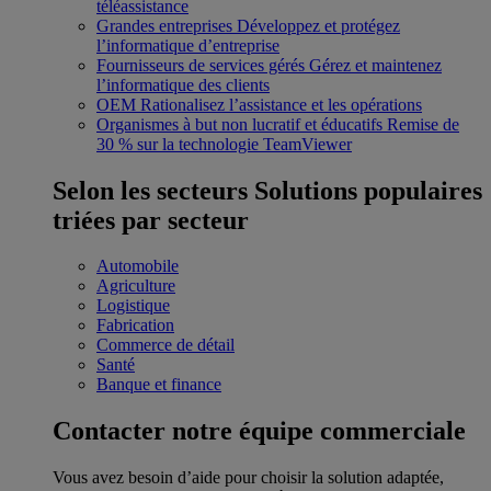
téléassistance
Grandes entreprises
Développez et protégez
l’informatique d’entreprise
Fournisseurs de services gérés
Gérez et maintenez
l’informatique des clients
OEM
Rationalisez l’assistance et les opérations
Organismes à but non lucratif et éducatifs
Remise de
30 % sur la technologie TeamViewer
Selon les secteurs
Solutions populaires
triées par secteur
Automobile
Agriculture
Logistique
Fabrication
Commerce de détail
Santé
Banque et finance
Contacter notre équipe commerciale
Vous avez besoin d’aide pour choisir la solution adaptée,