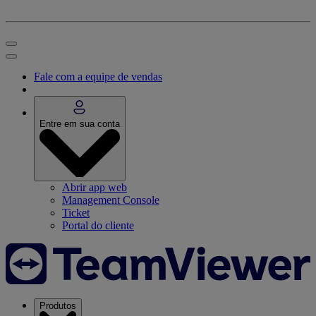
Fale com a equipe de vendas
Entre em sua conta
Abrir app web
Management Console
Ticket
Portal do cliente
Produtos