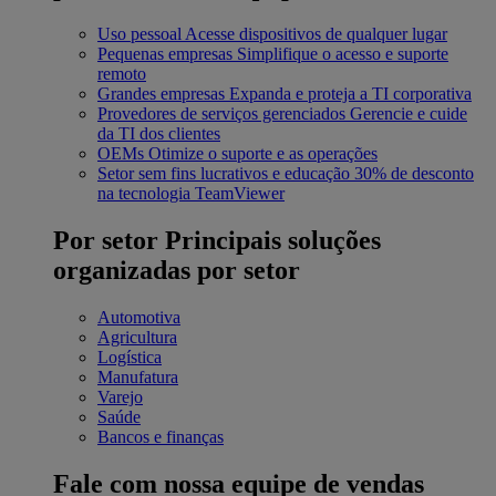
Uso pessoal
Acesse dispositivos de qualquer lugar
Pequenas empresas
Simplifique o acesso e suporte
remoto
Grandes empresas
Expanda e proteja a TI corporativa
Provedores de serviços gerenciados
Gerencie e cuide
da TI dos clientes
OEMs
Otimize o suporte e as operações
Setor sem fins lucrativos e educação
30% de desconto
na tecnologia TeamViewer
Por setor
Principais soluções
organizadas por setor
Automotiva
Agricultura
Logística
Manufatura
Varejo
Saúde
Bancos e finanças
Fale com nossa equipe de vendas