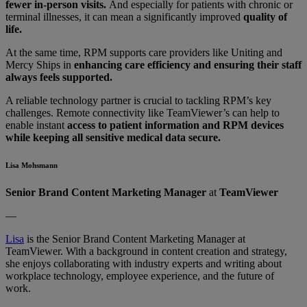
fewer in-person visits.
And especially for patients with chronic or
terminal illnesses, it can mean a significantly improved
quality of
life.
At the same time, RPM supports care providers like Uniting and
Mercy Ships in
enhancing care efficiency and ensuring their staff
always feels supported.
A reliable technology partner is crucial to tackling RPM’s key
challenges. Remote connectivity like TeamViewer’s can help to
enable instant
access to patient information and RPM devices
while keeping all sensitive medical data secure.
Lisa Mohsmann
Senior Brand Content Marketing Manager
at
TeamViewer
—
Lisa
is the Senior Brand Content Marketing Manager at
TeamViewer. With a background in content creation and strategy,
she enjoys collaborating with industry experts and writing about
workplace technology, employee experience, and the future of
work.