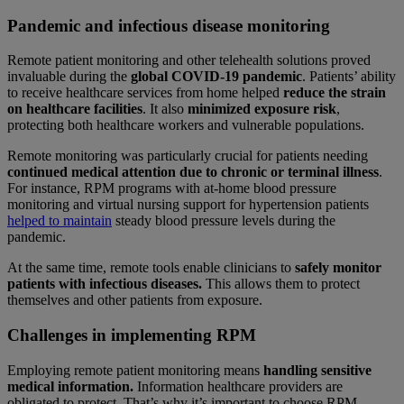
Pandemic and infectious disease monitoring
Remote patient monitoring and other telehealth solutions proved
invaluable during the
global COVID-19 pandemic
. Patients’ ability
to receive healthcare services from home helped
reduce the strain
on healthcare facilities
. It also
minimized exposure risk
,
protecting both healthcare workers and vulnerable populations.
Remote monitoring was particularly crucial for patients needing
continued medical attention due to chronic or terminal illness
.
For instance, RPM programs with at-home blood pressure
monitoring and virtual nursing support for hypertension patients
helped to maintain
steady blood pressure levels during the
pandemic.
At the same time, remote tools enable clinicians to
safely monitor
patients with infectious diseases.
This allows them to protect
themselves and other patients from exposure.
Challenges in implementing RPM
Employing remote patient monitoring means
handling sensitive
medical information.
Information healthcare providers are
obligated to protect. That’s why it’s important to choose RPM