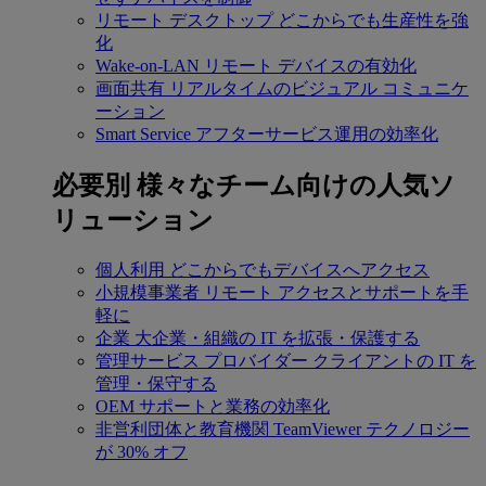
リモート デスクトップ
どこからでも生産性を強
化
Wake-on-LAN
リモート デバイスの有効化
画面共有
リアルタイムのビジュアル コミュニケ
ーション
Smart Service
アフターサービス運用の効率化
必要別
様々なチーム向けの人気ソ
リューション
個人利用
どこからでもデバイスへアクセス
小規模事業者
リモート アクセスとサポートを手
軽に
企業
大企業・組織の IT を拡張・保護する
管理サービス プロバイダー
クライアントの IT を
管理・保守する
OEM
サポートと業務の効率化
非営利団体と教育機関
TeamViewer テクノロジー
が 30% オフ