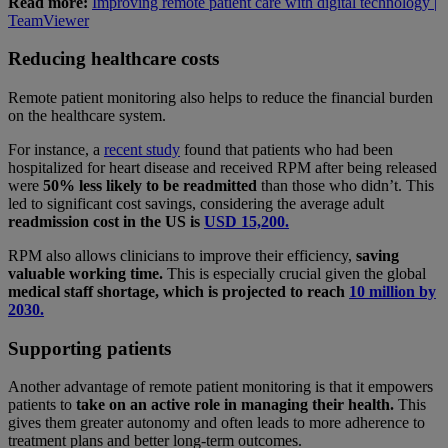
Read more:
Improving remote patient care with digital technology |
TeamViewer
Reducing healthcare costs
Remote patient monitoring also helps to reduce the financial burden
on the healthcare system.
For instance, a
recent study
found that patients who had been
hospitalized for heart disease and received RPM after being released
were
50% less likely to be readmitted
than those who didn’t. This
led to significant cost savings, considering the average adult
readmission cost in the US is
USD 15,200.
RPM also allows clinicians to improve their efficiency,
saving
valuable working time.
This is especially crucial given the global
medical staff shortage, which is projected to reach
10 million by
2030.
Supporting patients
Another advantage of remote patient monitoring is that it empowers
patients to
take on an active role in managing their health.
This
gives them greater autonomy and often leads to more adherence to
treatment plans and better long-term outcomes.