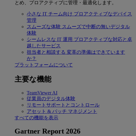
とめ、プロアクティブに管理・最適化します。
小さな IT チーム向け
プロアクティブなデバイス
管理
スムーズな体験
スムーズで中断の無いデジタル
体験
シームレスな IT 運用
プロアクティブな対応と卓
越したサービス
担当者と相談する
変革の準備はできています
か？
プラットフォームについて
主要な機能
TeamViewer AI
従業員のデジタル体験
リモートサポートとコントロール
アセット & パッチ マネジメント
すべての機能を表示
Gartner Report 2026