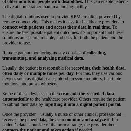
of older adults or people with disabilities.
This can enable patients
to live at home rather than in a nursing facility.
The digital solutions used to provide RPM are often powered by
remote connectivity. This makes it easy for healthcare providers to
connect with patients and access their data in real time.
To
ensure the best possible patient outcomes, it’s important that these
solutions are secure, reliable, and easy for both the patient and the
provider to use.
Remote patient monitoring mostly consists of
collecting,
transmitting, and analyzing medical data.
Usually, the patient is responsible for
recording their health data,
often daily or multiple times per day.
For this, they use various
devices such as digital scales, blood pressure monitors, heart rate
monitors, and pulse oximeters.
Some of these devices can then
transmit the recorded data
automatically
to the healthcare provider. Others require the patient
to submit their data by
inputting it into a digital patient portal.
Once the provider—usually a nurse or other clinical professional—
receives the patient data, they can
monitor and analyze
it. If a
patient’s data is outside of the normal range, the provider then
contacts the patient and takes action
if needed.