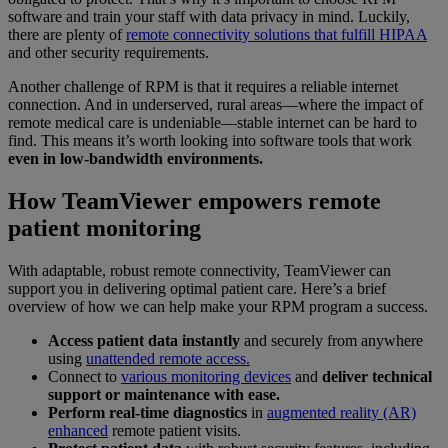
software and train your staff with data privacy in mind. Luckily,
there are plenty of
remote connectivity solutions that fulfill HIPAA
and other security requirements.
Another challenge of RPM is that it requires a reliable internet
connection. And in underserved, rural areas—where the impact of
remote medical care is undeniable—stable internet can be hard to
find. This means it’s worth looking into software tools that work
even in low-bandwidth environments.
How TeamViewer empowers remote
patient monitoring
With adaptable, robust remote connectivity, TeamViewer can
support you in delivering optimal patient care. Here’s a brief
overview of how we can help make your RPM program a success.
Access patient data instantly
and securely from anywhere
using
unattended remote access.
Connect to
various monitoring devices
and
deliver technical
support or maintenance with ease.
Perform real-time diagnostics
in
augmented reality (AR)
enhanced
remote patient visits.