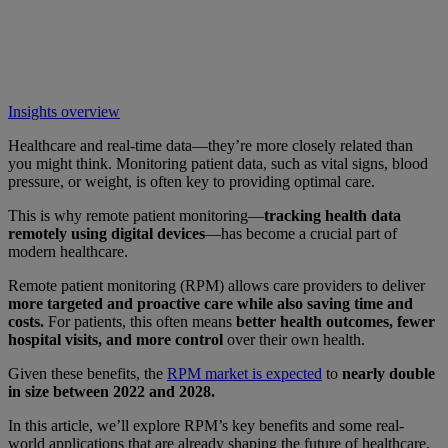
Insights overview
Healthcare and real-time data—they’re more closely related than
you might think. Monitoring patient data, such as vital signs, blood
pressure, or weight, is often key to providing optimal care.
This is why remote patient monitoring—
tracking health data
remotely using digital devices
—has become a crucial part of
modern healthcare.
Remote patient monitoring (RPM) allows care providers to deliver
more targeted and proactive care while also saving time and
costs.
For patients, this often means
better health outcomes, fewer
hospital visits, and more control
over their own health.
Given these benefits, the
RPM market is expected
to
nearly double
in size between 2022 and 2028.
In this article, we’ll explore RPM’s key benefits and some real-
world applications that are already shaping the future of healthcare.