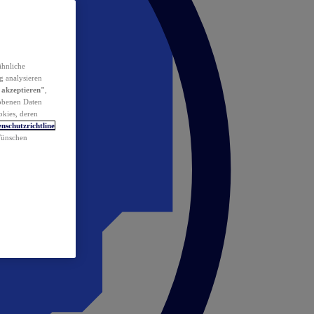
ähnliche
g analysieren
 akzeptieren"
,
obenen Daten
okies, deren
nschutzrichtline
 Wünschen