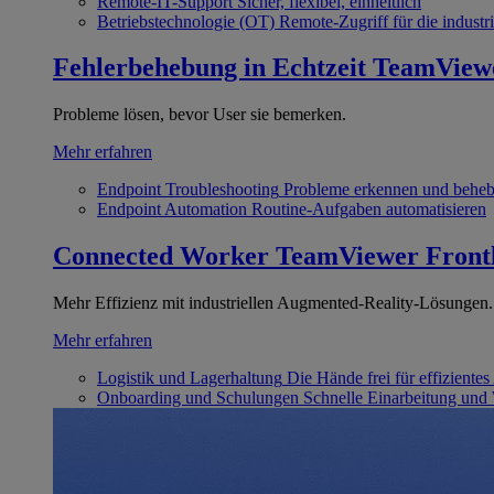
Remote-IT-Support
Sicher, flexibel, einheitlich
Betriebstechnologie (OT)
Remote-Zugriff für die industri
Fehlerbehebung in Echtzeit
TeamView
Probleme lösen, bevor User sie bemerken.
Mehr erfahren
Endpoint Troubleshooting
Probleme erkennen und behe
Endpoint Automation
Routine-Aufgaben automatisieren
Connected Worker
TeamViewer Front
Mehr Effizienz mit industriellen Augmented-Reality-Lösungen.
Mehr erfahren
Logistik und Lagerhaltung
Die Hände frei für effizientes
Onboarding und Schulungen
Schnelle Einarbeitung und