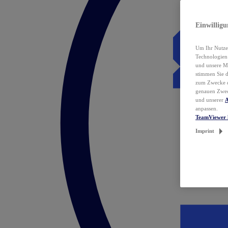
Einwillig
Um Ihr Nutzer
Technologie
und unsere Ma
stimmen Sie 
zum Zwecke de
genauen Zwec
und unserer
A
anpassen.
TeamViewer 
Imprint