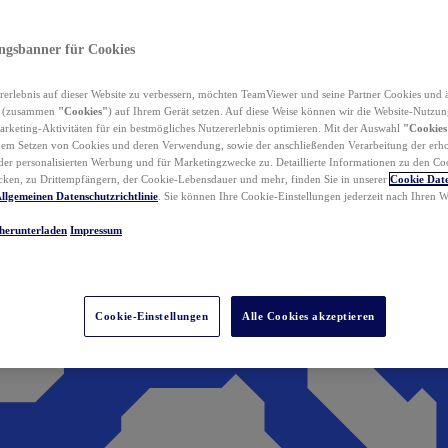
ungsbanner für Cookies
erlebnis auf dieser Website zu verbessern, möchten TeamViewer und seine Partner Cookies und 
n (zusammen
"Cookies"
) auf Ihrem Gerät setzen. Auf diese Weise können wir die Website-Nutzun
rketing-Aktivitäten für ein bestmögliches Nutzererlebnis optimieren. Mit der Auswahl
"Cookies
dem Setzen von Cookies und deren Verwendung, sowie der anschließenden Verarbeitung der erh
r personalisierten Werbung und für Marketingzwecke zu. Detaillierte Informationen zu den Co
ken, zu Drittempfängern, der Cookie-Lebensdauer und mehr, finden Sie in unserer
Cookie Date
llgemeinen Datenschutzrichtlinie
. Sie können Ihre Cookie-Einstellungen jederzeit nach Ihren
herunterladen
Impressum
Cookie-Einstellungen
Alle Cookies akzeptieren