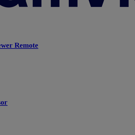
ewer Remote
sor