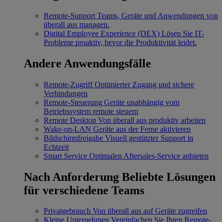
Remote-Support
Teams, Geräte und Anwendungen von
überall aus managen.
Digital Employee Experience (DEX)
Lösen Sie IT-
Probleme proaktiv, bevor die Produktivität leidet.
Andere Anwendungsfälle
Remote-Zugriff
Optimierter Zugang und sichere
Verbindungen
Remote-Steuerung
Geräte unabhängig vom
Betriebssystem remote steuern
Remote Desktop
Von überall aus produktiv arbeiten
Wake-on-LAN
Geräte aus der Ferne aktivieren
Bildschirmfreigabe
Visuell gestützter Support in
Echtzeit
Smart Service
Optimalen Aftersales-Service anbieten
Nach Anforderung
Beliebte Lösungen
für verschiedene Teams
Privatgebrauch
Von überall aus auf Geräte zugreifen
Kleine Unternehmen
Vereinfachen Sie Ihren Remote-