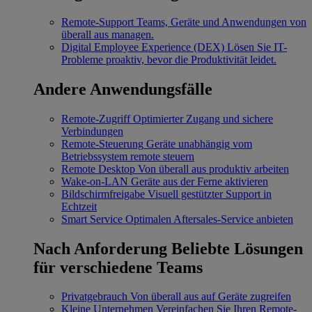
Remote-Support
Teams, Geräte und Anwendungen von
überall aus managen.
Digital Employee Experience (DEX)
Lösen Sie IT-
Probleme proaktiv, bevor die Produktivität leidet.
Andere Anwendungsfälle
Remote-Zugriff
Optimierter Zugang und sichere
Verbindungen
Remote-Steuerung
Geräte unabhängig vom
Betriebssystem remote steuern
Remote Desktop
Von überall aus produktiv arbeiten
Wake-on-LAN
Geräte aus der Ferne aktivieren
Bildschirmfreigabe
Visuell gestützter Support in
Echtzeit
Smart Service
Optimalen Aftersales-Service anbieten
Nach Anforderung
Beliebte Lösungen
für verschiedene Teams
Privatgebrauch
Von überall aus auf Geräte zugreifen
Kleine Unternehmen
Vereinfachen Sie Ihren Remote-