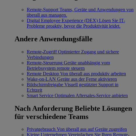
Remote-Support
Teams, Geräte und Anwendungen von
überall aus managen.
Digital Employee Experience (DEX)
Lösen Sie IT-
Probleme proaktiv, bevor die Produktivität leidet.
Andere Anwendungsfälle
Remote-Zugriff
Optimierter Zugang und sichere
Verbindungen
Remote-Steuerung
Geräte unabhängig vom
Betriebssystem remote steuern
Remote Desktop
Von überall aus produktiv arbeiten
Wake-on-LAN
Geräte aus der Ferne aktivieren
Bildschirmfreigabe
Visuell gestützter Support in
Echtzeit
Smart Service
Optimalen Aftersales-Service anbieten
Nach Anforderung
Beliebte Lösungen
für verschiedene Teams
Privatgebrauch
Von überall aus auf Geräte zugreifen
Kleine Unternehmen
Vereinfachen Sie Ihren Remote-