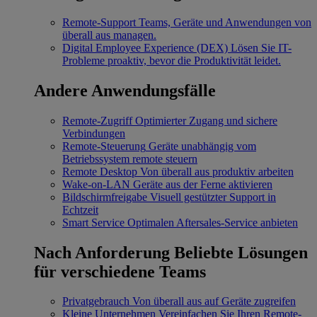
Remote-Support
Teams, Geräte und Anwendungen von
überall aus managen.
Digital Employee Experience (DEX)
Lösen Sie IT-
Probleme proaktiv, bevor die Produktivität leidet.
Andere Anwendungsfälle
Remote-Zugriff
Optimierter Zugang und sichere
Verbindungen
Remote-Steuerung
Geräte unabhängig vom
Betriebssystem remote steuern
Remote Desktop
Von überall aus produktiv arbeiten
Wake-on-LAN
Geräte aus der Ferne aktivieren
Bildschirmfreigabe
Visuell gestützter Support in
Echtzeit
Smart Service
Optimalen Aftersales-Service anbieten
Nach Anforderung
Beliebte Lösungen
für verschiedene Teams
Privatgebrauch
Von überall aus auf Geräte zugreifen
Kleine Unternehmen
Vereinfachen Sie Ihren Remote-