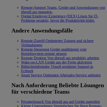
Remote-Support
Teams, Geräte und Anwendungen von
überall aus managen.
Digital Employee Experience (DEX)
Lösen Sie IT-
Probleme proaktiv, bevor die Produktivität leidet.
Andere Anwendungsfälle
Remote-Zugriff
Optimierter Zugang und sichere
Verbindungen
Remote-Steuerung
Geräte unabhängig vom
Betriebssystem remote steuern
Remote Desktop
Von überall aus produktiv arbeiten
Wake-on-LAN
Geräte aus der Ferne aktivieren
Bildschirmfreigabe
Visuell gestützter Support in
Echtzeit
Smart Service
Optimalen Aftersales-Service anbieten
Nach Anforderung
Beliebte Lösungen
für verschiedene Teams
Privatgebrauch
Von überall aus auf Geräte zugreifen
Kleine Unternehmen
Vereinfachen Sie Ihren Remote-