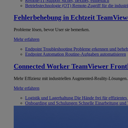
Remote-IT-Support
Sicher, flexibel, einheitlich
Betriebstechnologie (OT)
Remote-Zugriff für die industri
Fehlerbehebung in Echtzeit
TeamView
Probleme lösen, bevor User sie bemerken.
Mehr erfahren
Endpoint Troubleshooting
Probleme erkennen und behe
Endpoint Automation
Routine-Aufgaben automatisieren
Connected Worker
TeamViewer Front
Mehr Effizienz mit industriellen Augmented-Reality-Lösungen.
Mehr erfahren
Logistik und Lagerhaltung
Die Hände frei für effizientes
Onboarding und Schulungen
Schnelle Einarbeitung und