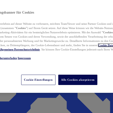
ungsbanner für Cookies
erlebnis auf dieser Website zu verbessern, möchten TeamViewer und seine Partner Cookies und 
n (zusammen
"Cookies"
) auf Ihrem Gerät setzen. Auf diese Weise können wir die Website-Nutzun
rketing-Aktivitäten für ein bestmögliches Nutzererlebnis optimieren. Mit der Auswahl
"Cookies
dem Setzen von Cookies und deren Verwendung, sowie der anschließenden Verarbeitung der erh
r personalisierten Werbung und für Marketingzwecke zu. Detaillierte Informationen zu den Co
ken, zu Drittempfängern, der Cookie-Lebensdauer und mehr, finden Sie in unserer
Cookie Date
llgemeinen Datenschutzrichtlinie
. Sie können Ihre Cookie-Einstellungen jederzeit nach Ihren
herunterladen
Impressum
Cookie-Einstellungen
Alle Cookies akzeptieren