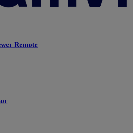
ewer Remote
sor