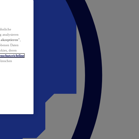
ähnliche
g analysieren
 akzeptieren"
,
obenen Daten
okies, deren
nschutzrichtline
 Wünschen