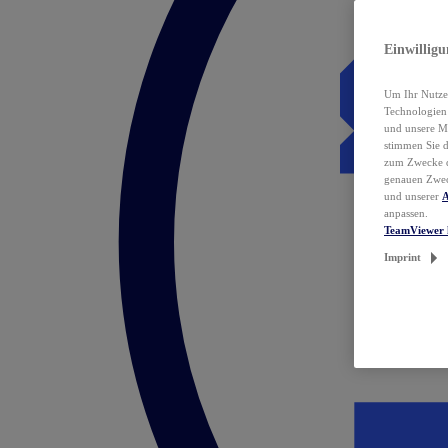
Einwillig
Um Ihr Nutzer
Technologie
und unsere Ma
stimmen Sie 
zum Zwecke de
genauen Zwec
und unserer
A
anpassen.
TeamViewer 
Imprint