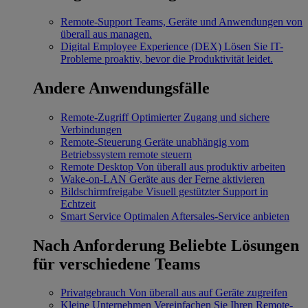
Remote-Support
Teams, Geräte und Anwendungen von
überall aus managen.
Digital Employee Experience (DEX)
Lösen Sie IT-
Probleme proaktiv, bevor die Produktivität leidet.
Andere Anwendungsfälle
Remote-Zugriff
Optimierter Zugang und sichere
Verbindungen
Remote-Steuerung
Geräte unabhängig vom
Betriebssystem remote steuern
Remote Desktop
Von überall aus produktiv arbeiten
Wake-on-LAN
Geräte aus der Ferne aktivieren
Bildschirmfreigabe
Visuell gestützter Support in
Echtzeit
Smart Service
Optimalen Aftersales-Service anbieten
Nach Anforderung
Beliebte Lösungen
für verschiedene Teams
Privatgebrauch
Von überall aus auf Geräte zugreifen
Kleine Unternehmen
Vereinfachen Sie Ihren Remote-